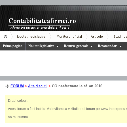
Prima pagina
Noutati legislative
Resurse generale
Recomandari
FORUM
>
Alte discutii
>
CO neefectuate la sf. an 2016
Dragi colegi,
Acest forum a fost inchis. Va invitam sa vizitati noul forum pe www.theexperts.r
Va multumim