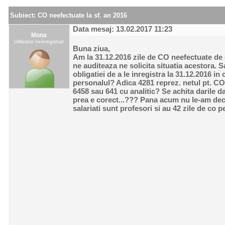
Subiect:
CO neefectuate la sf. an 2016
Data mesaj: 13.02.2017 11:23
Mona
Utilizator neinregistrat
Buna ziua,
Am la 31.12.2016 zile de CO neefectuate de c
ne auditeaza ne solicita situatia acestora. S
obligatiei de a le inregistra la 31.12.2016 in
personalul? Adica 4281 reprez. netul pt. CO
6458 sau 641 cu analitic? Se achita darile d
prea e corect...??? Pana acum nu le-am decl
salariati sunt profesori si au 42 zile de co 