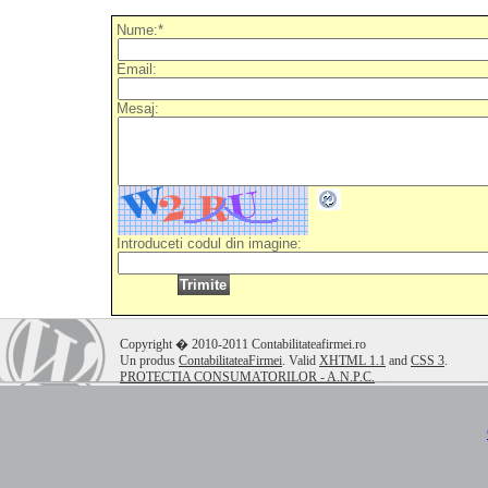
Nume:*
Email:
Mesaj:
Introduceti codul din imagine:
.
Copyright � 2010-2011 Contabilitateafirmei.ro
Un produs
ContabilitateaFirmei
. Valid
XHTML 1.1
and
CSS 3
.
PROTECTIA CONSUMATORILOR - A.N.P.C.