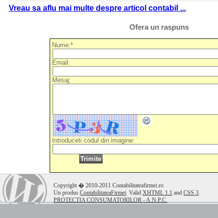
Vreau sa aflu mai multe despre articol contabil ...
Ofera un raspuns
Nume:*
Email:
Mesaj:
Introduceti codul din imagine:
.
Copyright � 2010-2011 Contabilitateafirmei.ro
Un produs
ContabilitateaFirmei
. Valid
XHTML 1.1
and
CSS 3
.
PROTECTIA CONSUMATORILOR - A.N.P.C.