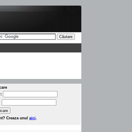
care
r:
:
nt? Creaza unul
aici
.