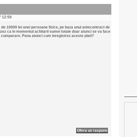
7 12:59
 de 10000 lei unei persoane fizice, pe baza unui antecontract de
zez ca in momentul achitarii sumei totale doar atunci se va face
 cumparare. Pana atunci cum inregistrez aceste plati?
.
..
Ofera un raspuns