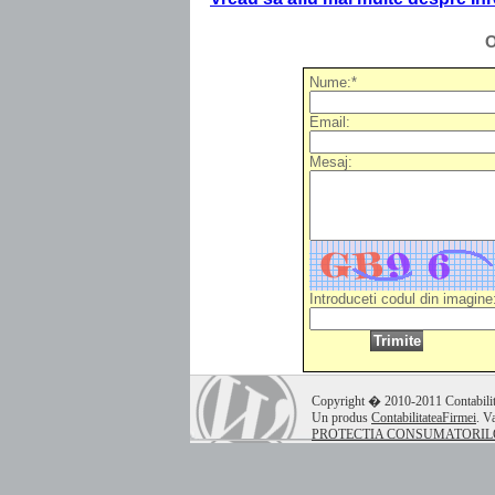
O
Nume:*
Email:
Mesaj:
Introduceti codul din imagine
.
Copyright � 2010-2011 Contabilita
Un produs
ContabilitateaFirmei
. V
PROTECTIA CONSUMATORILOR