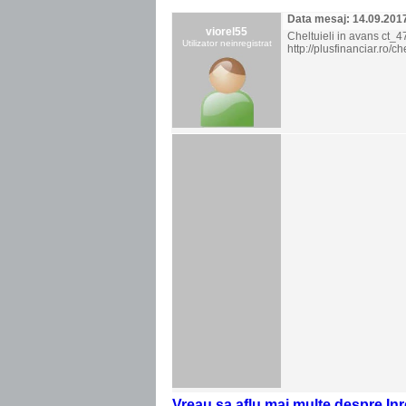
Data mesaj: 14.09.201
viorel55
Cheltuieli in avans ct_471
Utilizator neinregistrat
http://plusfinanciar.ro/ch
.
Vreau sa aflu mai multe despre Inre