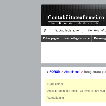
Prima pagina
Noutati legislative
Resurse g
FORUM
>
Alte discutii
>
Inregistrare pl
Dragi colegi,
Acest forum a fost inchis. Va invitam sa vizita
Va multumim