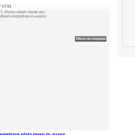
7 17:51
. Pentru detalii citeste aici :
eltuieli-inregistrate-in-avans/
Ofera un raspuns
gistrare plata teren in avans ...