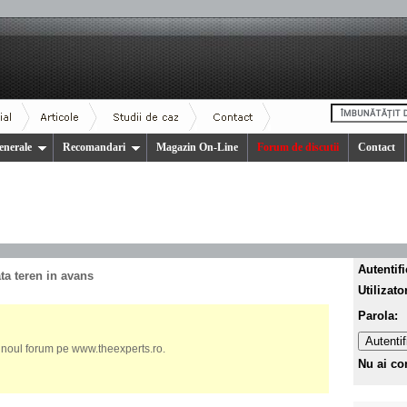
enerale
Recomandari
Magazin On-Line
Forum de discutii
Contact
Autentifi
ata teren in avans
Utilizato
.
Parola
.
ti noul forum pe www.theexperts.ro.
.
Nu ai co