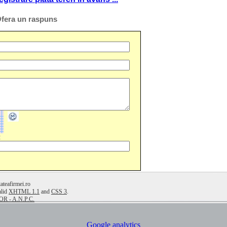
fera un raspuns
:
teafirmei.ro
alid
XHTML 1.1
and
CSS 3
.
 - A.N.P.C.
Google analytics