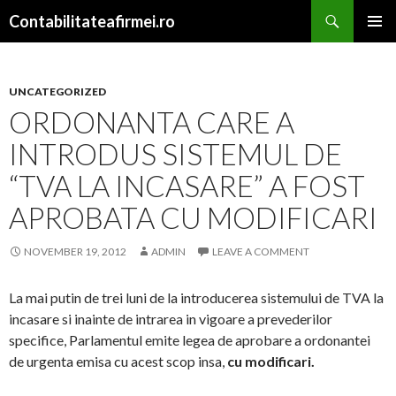
Search
Contabilitateafirmei.ro
SKIP TO CONTENT
PRIMAR
MENU
UNCATEGORIZED
ORDONANTA CARE A
INTRODUS SISTEMUL DE
“TVA LA INCASARE” A FOST
APROBATA CU MODIFICARI
NOVEMBER 19, 2012
ADMIN
LEAVE A COMMENT
La mai putin de trei luni de la introducerea sistemului de TVA la
incasare si inainte de intrarea in vigoare a prevederilor
specifice, Parlamentul emite legea de aprobare a ordonantei
de urgenta emisa cu acest scop insa,
cu modificari.