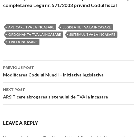
completarea Legii nr. 571/2003 privind Codul fiscal
APLICARE TVA LA INCASARE
LEGISLATIE TVA LA INCASARE
ORDONANTA TVA LA INCASARE
SISTEMUL TVA LA INCASARE
TVA LA INCASARE
PREVIOUS POST
Post navigation
Modificarea Codului Muncii – Initiativa legislativa
NEXT POST
ARSIT cere abrogarea sistemului de TVA la încasare
LEAVE A REPLY