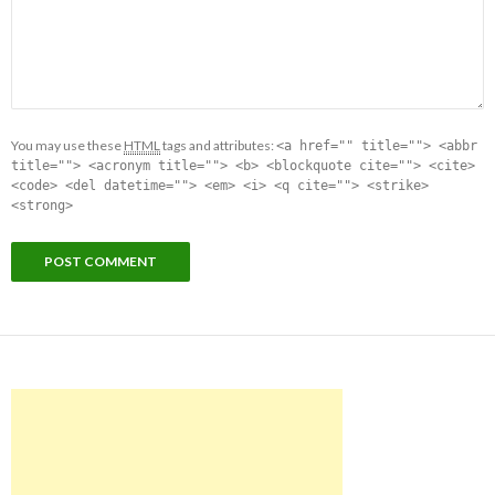
You may use these
HTML
tags and attributes:
<a href="" title=""> <abbr
title=""> <acronym title=""> <b> <blockquote cite=""> <cite>
<code> <del datetime=""> <em> <i> <q cite=""> <strike>
<strong>