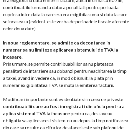
era exigibila la data emiterii facturii, adica in urma cu 60 zile,
contribuabilul urmand a datora penalitati pentru perioada
cuprinsa intre data la care era era exigibila suma si data la care
se incaseaza (evident, este vorba de perioadele fiscale aferente
celor doua date).
In noua reglementare, se admite ca decontarea in
numerar sa nu limiteze aplicarea sistemului de TVA la
incasare.
Prin urmare, se permite contribuabililor sa nu plateasca
penalitati de intarziere sau dobanzi pentru neachitarea la timp
a taxei, avand in vedere ca, in mod obisnuit, la plata prin
numerar exigibilitatea TVA se muta la emiterea facturii.
Modificari importante sunt evidentiate si in ceea ce priveste
contribuabilii care au fost inregistrati din oficiu pentru a
aplica sistemul TVA la incasare
pentru ca, desi aveau
obligatia sa aplice acest sistem, nu au depus la timp notificarea
din care sa rezulte ca cifra lor de afaceri este sub plafonul de