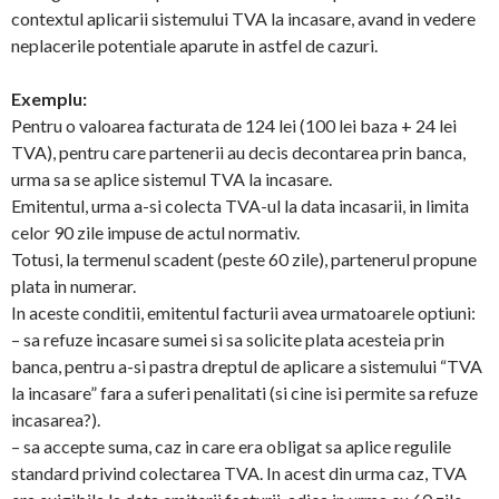
contextul aplicarii sistemului TVA la incasare, avand in vedere
neplacerile potentiale aparute in astfel de cazuri.
Exemplu:
Pentru o valoarea facturata de 124 lei (100 lei baza + 24 lei
TVA), pentru care partenerii au decis decontarea prin banca,
urma sa se aplice sistemul TVA la incasare.
Emitentul, urma a-si colecta TVA-ul la data incasarii, in limita
celor 90 zile impuse de actul normativ.
Totusi, la termenul scadent (peste 60 zile), partenerul propune
plata in numerar.
In aceste conditii, emitentul facturii avea urmatoarele optiuni:
– sa refuze incasare sumei si sa solicite plata acesteia prin
banca, pentru a-si pastra dreptul de aplicare a sistemului “TVA
la incasare” fara a suferi penalitati (si cine isi permite sa refuze
incasarea?).
– sa accepte suma, caz in care era obligat sa aplice regulile
standard privind colectarea TVA. In acest din urma caz, TVA