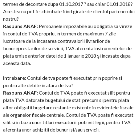
termen de decontare dupa 01.10.2017 ? sau chiar 01.01.2018?
Acestea nu pot fi schimbate fiind girate de clientul partenerului
nostru?
Raspuns ANAF:
Persoanele impozabile au obligatia sa vireze
in contul de TVA propriu, in termen de maximum 7 zile
lucratoare de la incasarea contravalorii livrarilor de
bunuri/prestarilor de servicii, TVA aferenta instrumentelor de
plata emise anterior datei de 1 ianuarie 2018 şi incasate dupa
aceasta data.
Intrebare:
Contul de tva poate fi executat prin poprire si
pentru alte debite in afara de tva?
Raspuns ANAF:
Contul de TVA poate fi executat silit pentru
plata TVA datorate bugetului de stat, precum si pentru plata
altor obligatii bugetare restante existente in evidentele fiscale
ale organelor fiscale centrale. Contul de TVA poate fi executat
silit si in baza unor titluri executorii, potrivit legii, pentru TVA
aferenta unor achizitii de bunuri si/sau servicii.