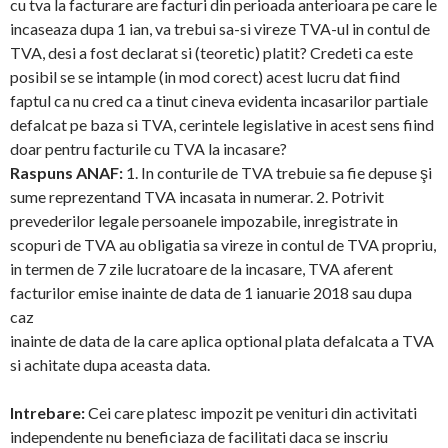
cu tva la facturare are facturi din perioada anterioara pe care le
incaseaza dupa 1 ian, va trebui sa-si vireze TVA-ul in contul de
TVA, desi a fost declarat si (teoretic) platit? Credeti ca este
posibil se se intample (in mod corect) acest lucru dat fiind
faptul ca nu cred ca a tinut cineva evidenta incasarilor partiale
defalcat pe baza si TVA, cerintele legislative in acest sens fiind
doar pentru facturile cu TVA la incasare?
Raspuns ANAF:
1. In conturile de TVA trebuie sa fie depuse şi
sume reprezentand TVA incasata in numerar. 2. Potrivit
prevederilor legale persoanele impozabile, inregistrate in
scopuri de TVA au obligatia sa vireze in contul de TVA propriu,
in termen de 7 zile lucratoare de la incasare, TVA aferent
facturilor emise inainte de data de 1 ianuarie 2018 sau dupa
caz
inainte de data de la care aplica optional plata defalcata a TVA
si achitate dupa aceasta data.
Intrebare:
Cei care platesc impozit pe venituri din activitati
independente nu beneficiaza de facilitati daca se inscriu