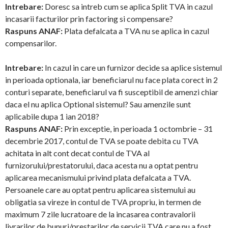
Intrebare:
Doresc sa intreb cum se aplica Split TVA in cazul
incasarii facturilor prin factoring si compensare?
Raspuns ANAF:
Plata defalcata a TVA nu se aplica in cazul
compensarilor.
Intrebare:
In cazul in care un furnizor decide sa aplice sistemul
in perioada optionala, iar beneficiarul nu face plata corect in 2
conturi separate, beneficiarul va fi susceptibil de amenzi chiar
daca el nu aplica Optional sistemul? Sau amenzile sunt
aplicabile dupa 1 ian 2018?
Raspuns ANAF:
Prin exceptie, in perioada 1 octombrie – 31
decembrie 2017, contul de TVA se poate debita cu TVA
achitata in alt cont decat contul de TVA al
furnizorului/prestatorului, daca acesta nu a optat pentru
aplicarea mecanismului privind plata defalcata a TVA.
Persoanele care au optat pentru aplicarea sistemului au
obligatia sa vireze in contul de TVA propriu, in termen de
maximum 7 zile lucratoare de la incasarea contravalorii
livrarilor de bunuri/prestarilor de servicii TVA care nu a fost