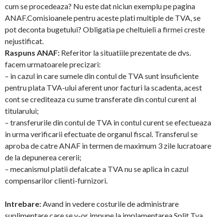
cum se procedeaza? Nu este dat niciun exemplu pe pagina
ANAF.Comisioanele pentru aceste plati multiple de TVA, se
pot deconta bugetului? Obligatia pe cheltuieli a firmei creste
nejustificat.
Raspuns ANAF:
Referitor la situatiile prezentate de dvs.
facem urmatoarele precizari:
– in cazul in care sumele din contul de TVA sunt insuficiente
pentru plata TVA-ului aferent unor facturi la scadenta, acest
cont se crediteaza cu sume transferate din contul curent al
titularului;
– transferurile din contul de TVA in contul curent se efectueaza
in urma verificarii efectuate de organul fiscal. Transferul se
aproba de catre ANAF in termen de maximum 3 zile lucratoare
de la depunerea cererii;
– mecanismul platii defalcate a TVA nu se aplica in cazul
compensarilor clienti-furnizori.
Intrebare:
Avand in vedere costurile de administrare
suplimentare care se v-or impune la implamentarea Split Tva,