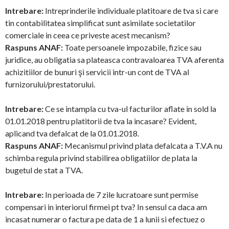
Intrebare:
Intreprinderile individuale platitoare de tva si care
tin contabilitatea simplificat sunt asimilate societatilor
comerciale in ceea ce priveste acest mecanism?
Raspuns ANAF:
Toate persoanele impozabile, fizice sau
juridice, au obligatia sa plateasca contravaloarea TVA aferenta
achizitiilor de bunuri şi servicii intr-un cont de TVA al
furnizorului/prestatorului.
Intrebare:
Ce se intampla cu tva-ul facturilor aflate in sold la
01.01.2018 pentru platitorii de tva la incasare? Evident,
aplicand tva defalcat de la 01.01.2018.
Raspuns ANAF:
Mecanismul privind plata defalcata a T.V.A nu
schimba regula privind stabilirea obligatiilor de plata la
bugetul de stat a TVA.
Intrebare:
In perioada de 7 zile lucratoare sunt permise
compensari in interiorul firmei pt tva? In sensul ca daca am
incasat numerar o factura pe data de 1 a lunii si efectuez o