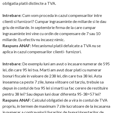
obligatia platii distincte a TVA.
Intrebare:
Cum vom proceda in cazul compensarilor intre
clienti si furnizori? Cumpar ingrasaminte de miliarde si le dau
griu de miliarde. In septembrie firma de la care cumpar
ingrasaminte imi vine cu ordin de compensare de 7 sau 10
miliarde. Eu efectiv nu incasez nimic.
Raspuns ANAF:
Mecanismul platii defalcate a TVA nu se
aplica in cazul compensarilor clienti- furnizori.
Intrebare:
De exemplu luni am avut o incasare numerar de 595
lei, din care 95 lei tva. Marti am avut doar plati cu numerar
bonuri fiscale in valoare de 238 lei, din care tva 38 lei. Asta
inseamna ca peste 7 zile, lunea viitoare cel tarziu, trebuie sa
depun in contul de tva 95 lei si marti sa fac cerere de restituire
pentru 38 lei? Sau depun luni doar diferenta 95-38=57 lei?
Raspuns ANAF:
Calculul obligatiei de a vira in contul de TVA
propriu, in termen de maximum 7 zile lucratoare de la incasarea
in numerar a contravalorii livrarilor de bunuri/prestarilor de