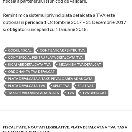
fiscala a partenerului si un cod de validare.
Remintim ca sistemul privind plata defalcata a TVA este
optional in perioada 1 Octombrie 2017 – 31 Decembrie 2017
si obligatoriu incepand cu 1 Ianuarie 2018.
CODUL FISCAL
CONT BANCAR PENTRU TVA
CONT SPECIAL PENTRU PLATA DEFALCATA TVA
INCASARE DEFALCATA TVA
MECANISM TVA DEFALCAT
ORDONANTA TVA DEFALCAT
PLATA DEFALCATA A TAXEI PE VALOAREA ADAUGATA
PLATA DEFALCATA TVA
SPLIT TVA
SPLIT VAT
TAXA PE VALOAREA ADAUGATA
TVA
TVA DEFALCAT
FISCALITATE
,
NOUTATI LEGISLATIVE
,
PLATA DEFALCATA A TVA
,
TAXA
PE VALOAREA ADAUGATA