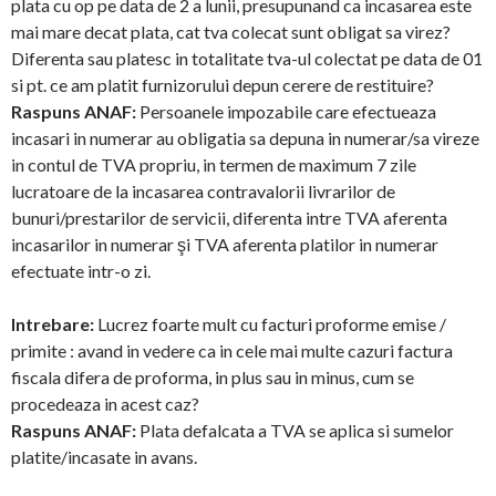
plata cu op pe data de 2 a lunii, presupunand ca incasarea este
mai mare decat plata, cat tva colecat sunt obligat sa virez?
Diferenta sau platesc in totalitate tva-ul colectat pe data de 01
si pt. ce am platit furnizorului depun cerere de restituire?
Raspuns ANAF:
Persoanele impozabile care efectueaza
incasari in numerar au obligatia sa depuna in numerar/sa vireze
in contul de TVA propriu, in termen de maximum 7 zile
lucratoare de la incasarea contravalorii livrarilor de
bunuri/prestarilor de servicii, diferenta intre TVA aferenta
incasarilor in numerar şi TVA aferenta platilor in numerar
efectuate intr-o zi.
Intrebare:
Lucrez foarte mult cu facturi proforme emise /
primite : avand in vedere ca in cele mai multe cazuri factura
fiscala difera de proforma, in plus sau in minus, cum se
procedeaza in acest caz?
Raspuns ANAF:
Plata defalcata a TVA se aplica si sumelor
platite/incasate in avans.