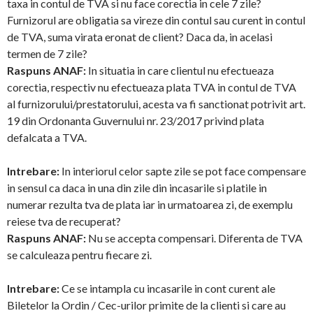
taxa in contul de TVA si nu face corectia in cele 7 zile?
Furnizorul are obligatia sa vireze din contul sau curent in contul
de TVA, suma virata eronat de client? Daca da, in acelasi
termen de 7 zile?
Raspuns ANAF:
In situatia in care clientul nu efectueaza
corectia, respectiv nu efectueaza plata TVA in contul de TVA
al furnizorului/prestatorului, acesta va fi sanctionat potrivit art.
19 din Ordonanta Guvernului nr. 23/2017 privind plata
defalcata a TVA.
Intrebare:
In interiorul celor sapte zile se pot face compensare
in sensul ca daca in una din zile din incasarile si platile in
numerar rezulta tva de plata iar in urmatoarea zi, de exemplu
reiese tva de recuperat?
Raspuns ANAF:
Nu se accepta compensari. Diferenta de TVA
se calculeaza pentru fiecare zi.
Intrebare:
Ce se intampla cu incasarile in cont curent ale
Biletelor la Ordin / Cec-urilor primite de la clienti si care au