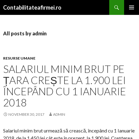
Search
Contabilitateafirmei.ro
SKIP TO CONTENT
PRIMAR
MENU
All posts by admin
RESURSE UMANE
SALARIUL MINIM BRUT PE
ȚARA CREȘTE LA 1.900 LEI
ÎNCEPÂND CU 1 IANUARIE
2018
NOVEMBER 30, 2017
ADMIN
Salariul minim brut urmează să crească, începând cu 1 Ianuarie
2018, de la 1.450 lei cât este în prezent, la 1.900 lei. Creșterea