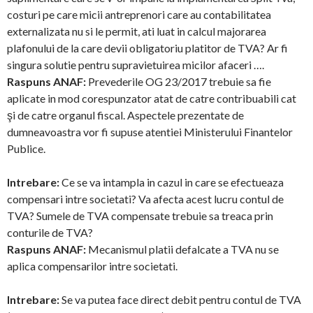
costuri pe care micii antreprenori care au contabilitatea
externalizata nu si le permit, ati luat in calcul majorarea
plafonului de la care devii obligatoriu platitor de TVA? Ar fi
singura solutie pentru supravietuirea micilor afaceri ….
Raspuns ANAF:
Prevederile OG 23/2017 trebuie sa fie
aplicate in mod corespunzator atat de catre contribuabili cat
şi de catre organul fiscal. Aspectele prezentate de
dumneavoastra vor fi supuse atentiei Ministerului Finantelor
Publice.
Intrebare:
Ce se va intampla in cazul in care se efectueaza
compensari intre societati? Va afecta acest lucru contul de
TVA? Sumele de TVA compensate trebuie sa treaca prin
conturile de TVA?
Raspuns ANAF:
Mecanismul platii defalcate a TVA nu se
aplica compensarilor intre societati.
Intrebare:
Se va putea face direct debit pentru contul de TVA