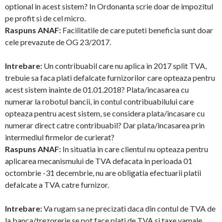
optional in acest sistem? In Ordonanta scrie doar de impozitul
pe profit si de cel micro.
Raspuns ANAF:
Facilitatile de care puteti beneficia sunt doar
cele prevazute de OG 23/2017.
Intrebare:
Un contribuabil care nu aplica in 2017 split TVA,
trebuie sa faca plati defalcate furnizorilor care opteaza pentru
acest sistem inainte de 01.01.2018? Plata/incasarea cu
numerar la robotul bancii, in contul contribuabilului care
opteaza pentru acest sistem, se considera plata/incasare cu
numerar direct catre contribuabil? Dar plata/incasarea prin
intermediul firmelor de curierat?
Raspuns ANAF:
In situatia in care clientul nu opteaza pentru
aplicarea mecanismului de TVA defacata in perioada 01
octombrie -31 decembrie, nu are obligatia efectuarii platii
defalcate a TVA catre furnizor.
Intrebare:
Va rugam sa ne precizati daca din contul de TVA de
la banca/trezorerie se pot face plati de TVA si taxe vamale