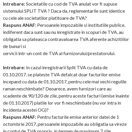
Intrebare:
Societatile cu cod de TVA anulat vor fi supuse
sistemului SPLIT TVA ? Daca da, reglementarile sunt identice
cu cele ale societatilor platitoare de TVA?
Raspuns ANAF:
Persoanele impozabile si institutiile publice,
indiferent daca sunt sau nu inregistrate in scopuri de TVA, au
obligatia sa plateasca contravaloarea TVA aferente achizitiilor
de bunuri si
servicii intr-un cont de TVA al furnizorului/prestatorului.
Intrebare:
In cazul inregistrarii Split TVA cu data de
01.10.2017, se plateste TVA defalcat doar facturilor emise
incepand cu data de 01.10.2017, pentru cele mai vechi regulile
raman neschimbate? Deoarece, avem furnizori care au
scadente de 90/120 de zile, pentru aceste facturi (emise inainte
de 01.10.2017) platile lor vor fi neschimbate (nu vor intra in
incidenta acestei OG)?
Raspuns ANAF:
Pentru facturile emise anterior datei de 1
octombrie 2017, persoanele impozabile au obligatia sa vireze
in contul de TVA propriu, in termen de maximum 7 zile