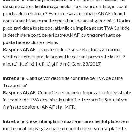
de sume catre clientii magazinelor cu vanzare on-line, in cazul
produselor returnate? Este necesara aprobare ANAF, tinand
cont ca sunt foarte multe operatiuni de acest gen zilnic? Dorim
precizari daca toate operatiunile ce implica acest TVA Split de
la deschidere cont, cereri catre ANAF ,cu trezoreria,etc se
poate face exclusiv on-line.
Raspuns ANAF:
Transferurile ce se se efectueaza in urma
verificarii efectuate de organul fiscal sunt prevazute la art. 9
alin. (1) lit. e), g), h), j), k) şi l) din O.G. nr. 23/2017.
Intrebare:
Cand se vor deschide conturile de TVA de catre
Trezorerie?
Raspuns ANAF:
Conturile persoanelor impozabile inregistrate
in scopuri de TVA deschise la unitatile Trezoreriei Statului vor
fi afisate pe site-ul ANAF si al MFP.
Intrebare:
Ce se intampla in situatia in care clientul plateste in
mod eronat intreaga valoare in contul curent si nu se plateste