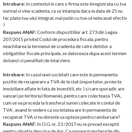
Intrebare:
In contextul in care o firma este inregistrata cu tva
normal si vine scadenta, ce se intampla daca la data de 25 nu
fac plata tva-ului integral, mai putin cu tva-ul neincasat efectiv
?
Raspuns ANAF:
Conform dispozitiilor art. 273 din Legea
207/2015 privind Codul de procedura fiscala, pentru
neachitarea la termenul de scadenta de catre debitor a
obligatiilor fiscale principale, se datoreaza dupa acest termen
dobanzi si penalitati de intarziere.
Intrebare:
In cazul unei societati care este in permanenta
pozitie de recuperare a TVA de la stat (exportator, proiecte
imobiliare aflate in fata de investitii, etc ) si care sporadic are
vanzari pe teritoriul Romaniei, pentru care colecteaza TVA,
cum se va proceda la transferul sumei colecate in contul de
TVA , avand in vedere ca societatea are in permanenta de
recuperat TVA si nu doreste sa opteze pentru rambursare?
Raspuns ANAF:
In O.G. nr. 23 /2017 nu se prevad exceptii
pentru situatia descrisa de dvs. Ca urmare transferurile din