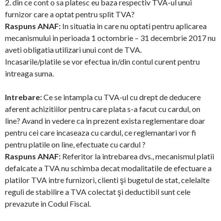
2. din ce cont o sa platesc eu baza respectiv TVA-ul unui
furnizor care a optat pentru split TVA?
Raspuns ANAF:
In situatia in care nu optati pentru aplicarea
mecanismului in perioada 1 octombrie – 31 decembrie 2017 nu
aveti obligatia utilizari unui cont de TVA.
Incasarile/platile se vor efectua in/din contul curent pentru
intreaga suma.
Intrebare:
Ce se intampla cu TVA-ul cu drept de deducere
aferent achizitiilor pentru care plata s-a facut cu cardul, on
line? Avand in vedere ca in prezent exista reglementare doar
pentru cei care incaseaza cu cardul, ce reglemantari vor fi
pentru platile on line, efectuate cu cardul ?
Raspuns ANAF:
Referitor la intrebarea dvs., mecanismul platii
defalcate a TVA nu schimba decat modalitatile de efectuare a
platilor TVA intre furnizori, clienti şi bugetul de stat, celelalte
reguli de stabilire a TVA colectat şi deductibil sunt cele
prevazute in Codul Fiscal.