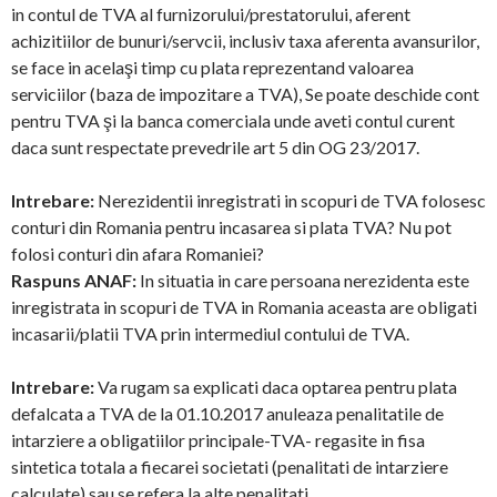
in contul de TVA al furnizorului/prestatorului, aferent
achizitiilor de bunuri/servcii, inclusiv taxa aferenta avansurilor,
se face in acelaşi timp cu plata reprezentand valoarea
serviciilor (baza de impozitare a TVA), Se poate deschide cont
pentru TVA şi la banca comerciala unde aveti contul curent
daca sunt respectate prevedrile art 5 din OG 23/2017.
Intrebare:
Nerezidentii inregistrati in scopuri de TVA folosesc
conturi din Romania pentru incasarea si plata TVA? Nu pot
folosi conturi din afara Romaniei?
Raspuns ANAF:
In situatia in care persoana nerezidenta este
inregistrata in scopuri de TVA in Romania aceasta are obligati
incasarii/platii TVA prin intermediul contului de TVA.
Intrebare:
Va rugam sa explicati daca optarea pentru plata
defalcata a TVA de la 01.10.2017 anuleaza penalitatile de
intarziere a obligatiilor principale-TVA- regasite in fisa
sintetica totala a fiecarei societati (penalitati de intarziere
calculate) sau se refera la alte penalitati.