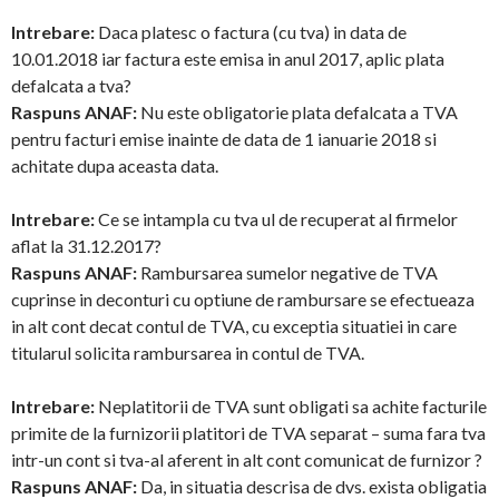
Intrebare:
Daca platesc o factura (cu tva) in data de
10.01.2018 iar factura este emisa in anul 2017, aplic plata
defalcata a tva?
Raspuns ANAF:
Nu este obligatorie plata defalcata a TVA
pentru facturi emise inainte de data de 1 ianuarie 2018 si
achitate dupa aceasta data.
Intrebare:
Ce se intampla cu tva ul de recuperat al firmelor
aflat la 31.12.2017?
Raspuns ANAF:
Rambursarea sumelor negative de TVA
cuprinse in deconturi cu optiune de rambursare se efectueaza
in alt cont decat contul de TVA, cu exceptia situatiei in care
titularul solicita rambursarea in contul de TVA.
Intrebare:
Neplatitorii de TVA sunt obligati sa achite facturile
primite de la furnizorii platitori de TVA separat – suma fara tva
intr-un cont si tva-al aferent in alt cont comunicat de furnizor ?
Raspuns ANAF:
Da, in situatia descrisa de dvs. exista obligatia