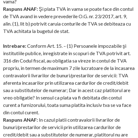
vama?
Raspuns ANAF:
Şi plata TVA in vama se poate face din contul
de TVA avand in vedere prevederile O.G. nr. 23/2017, art. 9,
alin. (1), lit b) potrivit caruia conturile de TVA se debiteaza cu
TVA achitata la bugetul de stat.
Intrebare:
Conform Art. 15. – (1) Persoanele impozabile şi
institutiile publice, inregistrate in scopuri de TVA potrivit art.
316 din Codul fiscal, au obligatia sa vireze in contul de TVA
propriu, in termen de maximum 7 zile lucratoare de la incasarea
contravalorii livrarilor de bunuri/prestarilor de servicii: TVA
aferenta incasarilor prin utilizarea cardurilor de credit/debit
sau a substitutelor de numerar; Dar in acest caz platitorul are
vreo obligatie? In sensul ca plata va fi debitata din contul
curent a furnizorului, toata suma platita inclusiv tva se va face
din contul curent.
Raspuns ANAF:
In cazul platii contravalorii livrarilor de
bunuri/prestarilor de servicii prin utilizarea cardurilor de
credit/debit sau a substitutelor de numerar, platitorul nu are