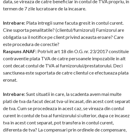
data, se vireaza de catre beneficiar in contul de TVA propriu, in
termen de 7 zile lucratoare de la incasare.
Intrebare:
Plata intregii sume facuta gresit in contul curent.
Cine suporta penalitatile? (clientul/furnizorul) Furnizorul are
obligatia sa il notifice pe client privind aceasta eroare? Care
este procedura de corectie?
Raspuns ANAF:
Potrivit art 18 din O.G. nr. 23/2017 constituie
contraventie plata TVA de catre persoanele impozabile in alt
cont decat contul de TVA al furnizorului/prestatorului. Deci
sanctiunea este suportata de catre clientul ce efectueaza plata
eronat.
Intrebare:
Sunt situatii in care, la scadenta avem mai multe
plati de tva da facut decat tva-ul incasat, din acest cont separat
de tva. Cum se procedeaza in acest caz, se vireaza din contul
curent in contul de tva al furnizorului si ulterior, dupa ce incasez
tva in acest cont separat, pot transfera in contul curent,
diferenta de tva? La compensari prin ordinele de compensare,