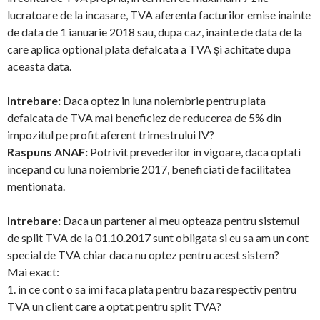
lucratoare de la incasare, TVA aferenta facturilor emise inainte
de data de 1 ianuarie 2018 sau, dupa caz, inainte de data de la
care aplica optional plata defalcata a TVA şi achitate dupa
aceasta data.
Intrebare:
Daca optez in luna noiembrie pentru plata
defalcata de TVA mai beneficiez de reducerea de 5% din
impozitul pe profit aferent trimestrului IV?
Raspuns ANAF:
Potrivit prevederilor in vigoare, daca optati
incepand cu luna noiembrie 2017, beneficiati de facilitatea
mentionata.
Intrebare:
Daca un partener al meu opteaza pentru sistemul
de split TVA de la 01.10.2017 sunt obligata si eu sa am un cont
special de TVA chiar daca nu optez pentru acest sistem?
Mai exact:
1. in ce cont o sa imi faca plata pentru baza respectiv pentru
TVA un client care a optat pentru split TVA?