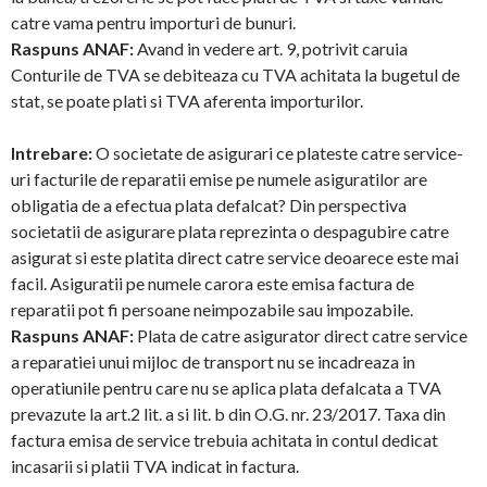
catre vama pentru importuri de bunuri.
Raspuns ANAF:
Avand in vedere art. 9, potrivit caruia
Conturile de TVA se debiteaza cu TVA achitata la bugetul de
stat, se poate plati si TVA aferenta importurilor.
Intrebare:
O societate de asigurari ce plateste catre service-
uri facturile de reparatii emise pe numele asiguratilor are
obligatia de a efectua plata defalcat? Din perspectiva
societatii de asigurare plata reprezinta o despagubire catre
asigurat si este platita direct catre service deoarece este mai
facil. Asiguratii pe numele carora este emisa factura de
reparatii pot fi persoane neimpozabile sau impozabile.
Raspuns ANAF:
Plata de catre asigurator direct catre service
a reparatiei unui mijloc de transport nu se incadreaza in
operatiunile pentru care nu se aplica plata defalcata a TVA
prevazute la art.2 lit. a si lit. b din O.G. nr. 23/2017. Taxa din
factura emisa de service trebuia achitata in contul dedicat
incasarii si platii TVA indicat in factura.