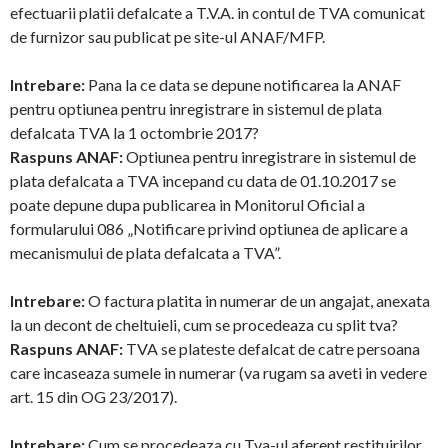
efectuarii platii defalcate a T.V.A. in contul de TVA comunicat
de furnizor sau publicat pe site-ul ANAF/MFP.
Intrebare:
Pana la ce data se depune notificarea la ANAF
pentru optiunea pentru inregistrare in sistemul de plata
defalcata TVA la 1 octombrie 2017?
Raspuns ANAF:
Optiunea pentru inregistrare in sistemul de
plata defalcata a TVA incepand cu data de 01.10.2017 se
poate depune dupa publicarea in Monitorul Oficial a
formularului 086 „Notificare privind optiunea de aplicare a
mecanismului de plata defalcata a TVA”.
Intrebare:
O factura platita in numerar de un angajat, anexata
la un decont de cheltuieli, cum se procedeaza cu split tva?
Raspuns ANAF:
TVA se plateste defalcat de catre persoana
care incaseaza sumele in numerar (va rugam sa aveti in vedere
art. 15 din OG 23/2017).
Intrebare:
Cum se procedeaza cu Tva-ul aferent restituirilor