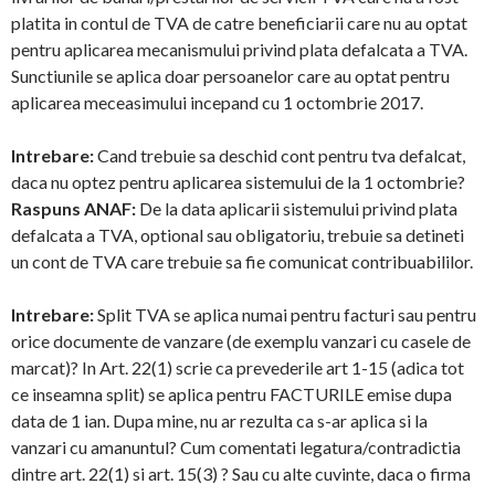
platita in contul de TVA de catre beneficiarii care nu au optat
pentru aplicarea mecanismului privind plata defalcata a TVA.
Sunctiunile se aplica doar persoanelor care au optat pentru
aplicarea meceasimului incepand cu 1 octombrie 2017.
Intrebare:
Cand trebuie sa deschid cont pentru tva defalcat,
daca nu optez pentru aplicarea sistemului de la 1 octombrie?
Raspuns ANAF:
De la data aplicarii sistemului privind plata
defalcata a TVA, optional sau obligatoriu, trebuie sa detineti
un cont de TVA care trebuie sa fie comunicat contribuabililor.
Intrebare:
Split TVA se aplica numai pentru facturi sau pentru
orice documente de vanzare (de exemplu vanzari cu casele de
marcat)? In Art. 22(1) scrie ca prevederile art 1-15 (adica tot
ce inseamna split) se aplica pentru FACTURILE emise dupa
data de 1 ian. Dupa mine, nu ar rezulta ca s-ar aplica si la
vanzari cu amanuntul? Cum comentati legatura/contradictia
dintre art. 22(1) si art. 15(3) ? Sau cu alte cuvinte, daca o firma