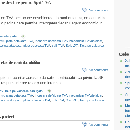
erie deschise pentru Split TVA
No comments
ata de TVA presupune deschiderea, in mod automat, de conturi la
iu o pagina care permite interogarea fiecarui agent economic in
ea adaugata
ntru plata defalcata TVA
,
Incasare defalcata TVA
,
mecanism TVA defalcat
,
aloarea adaugata
,
plata defalcata TVA
,
split TVA
,
Split VAT
,
Taxa pe valoarea
Cele 
Sal
ebarile contribuabililor
în
No comments
ANA
des
 intrebarilor adresate de catre contribuabili cu privire la SPLIT
 raspunsuri care te-ar putea interesa.
Spl
con
VA
,
Taxa pe valoarea adaugata
Ame
ntru plata defalcata TVA
,
Incasare defalcata TVA
,
mecanism TVA defalcat
,
mod
aloarea adaugata
,
plata defalcata TVA
,
split TVA
,
Split VAT
,
Taxa pe valoarea
Mod
fac
efe
 proiect
Cod
No comments
no