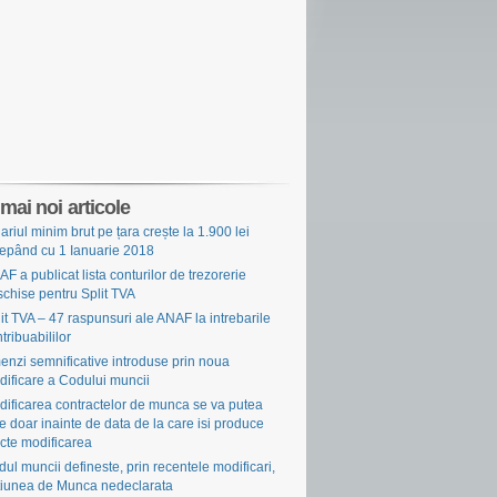
mai noi articole
ariul minim brut pe țara crește la 1.900 lei
cepând cu 1 Ianuarie 2018
F a publicat lista conturilor de trezorerie
chise pentru Split TVA
it TVA – 47 raspunsuri ale ANAF la intrebarile
tribuabililor
nzi semnificative introduse prin noua
ificare a Codului muncii
ificarea contractelor de munca se va putea
e doar inainte de data de la care isi produce
cte modificarea
ul muncii defineste, prin recentele modificari,
tiunea de Munca nedeclarata