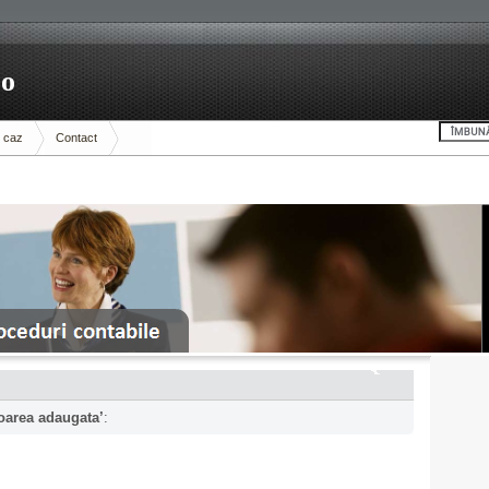
ro
e caz
Contact
oarea adaugata’
: