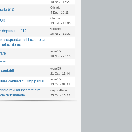
10 Nov - 17:27
Olimpia
ratia 010
4 Dec - 16:11
Claudia
COR
13 Feb - 13:05
viorel55
e depunere d112
26 Nov - 12:31
are suspendare si incetare cim
e nelucratoare
viorel55
rare
19 Nov - 20:13
rare
viorel55
l contabil
21 Oct - 11:44
viorel55
tare contract cu timp partial
13 Oct - 09:41
itere revisal incetare cim
ungur diana
ada determinata
25 Oct - 15:22