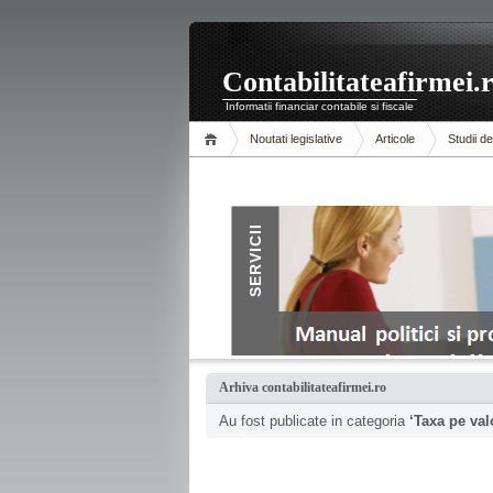
Contabilitateafirmei.
Informatii financiar contabile si fiscale
Noutati legislative
Articole
Studii d
Arhiva contabilitateafirmei.ro
Au fost publicate in categoria
‘Taxa pe val
.