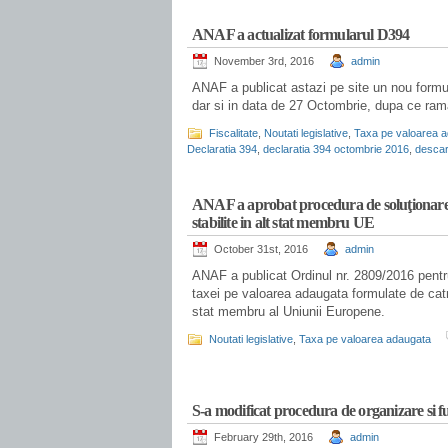
.
ANAF a actualizat formularul D394
November 3rd, 2016
admin
ANAF a publicat astazi pe site un nou formula
dar si in data de 27 Octombrie, dupa ce ram
Fiscalitate
,
Noutati legislative
,
Taxa pe valoarea 
Declaratia 394
,
declaratia 394 octombrie 2016
,
descar
.
ANAF a aprobat procedura de soluţionare 
stabilite in alt stat membru UE
October 31st, 2016
admin
ANAF a publicat Ordinul nr. 2809/2016 pentr
taxei pe valoarea adaugata formulate de catr
stat membru al Uniunii Europene.
Noutati legislative
,
Taxa pe valoarea adaugata
.
S-a modificat procedura de organizare si f
February 29th, 2016
admin