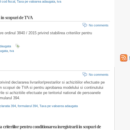
 cod fiscal
,
Taxa pe valoarea adaugata
,
tva
ii in scopuri de TVA
No comments
e ordinul 3840 / 2015 privind stabilirea criteriilor pentru
adaugata
augata
,
tva
No comments
vind declararea livrarilor/prestarilor si achizitiilor efectuate pe
 in scopuri de TVA si pentru aprobarea modelului si continutului
rile si achizitiile efectuate pe teritoriul national de persoanele
rmularul 394.
laratia 394
,
formularul 394
,
Taxa pe valoarea adaugata
criteriilor pentru conditionarea inregistrarii in scopuri de