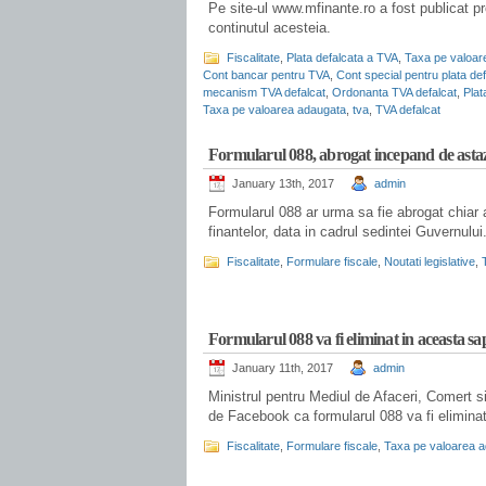
Pe site-ul www.mfinante.ro a fost publicat pr
continutul acesteia.
Fiscalitate
,
Plata defalcata a TVA
,
Taxa pe valoar
Cont bancar pentru TVA
,
Cont special pentru plata de
mecanism TVA defalcat
,
Ordonanta TVA defalcat
,
Plat
Taxa pe valoarea adaugata
,
tva
,
TVA defalcat
.
Formularul 088, abrogat incepand de asta
January 13th, 2017
admin
Formularul 088 ar urma sa fie abrogat chiar as
finantelor, data in cadrul sedintei Guvernului
Fiscalitate
,
Formulare fiscale
,
Noutati legislative
,
.
Formularul 088 va fi eliminat in aceasta 
January 11th, 2017
admin
Ministrul pentru Mediul de Afaceri, Comert si
de Facebook ca formularul 088 va fi elimin
Fiscalitate
,
Formulare fiscale
,
Taxa pe valoarea 