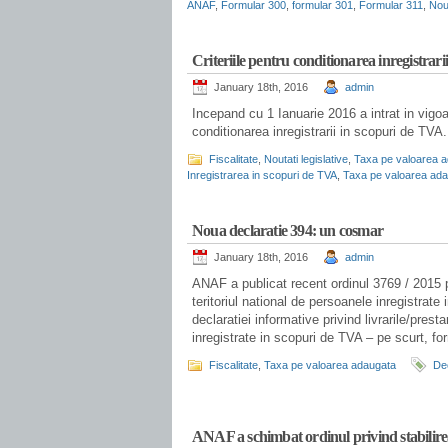
ANAF
,
Formular 300
,
formular 301
,
Formular 311
,
Noul
.
Criteriile pentru conditionarea inregistrar
January 18th, 2016
admin
Incepand cu 1 Ianuarie 2016 a intrat in vigoar
conditionarea inregistrarii in scopuri de TVA.
Fiscalitate
,
Noutati legislative
,
Taxa pe valoarea 
Inregistrarea in scopuri de TVA
,
Taxa pe valoarea ad
.
Noua declaratie 394: un cosmar
January 18th, 2016
admin
ANAF a publicat recent ordinul 3769 / 2015 pri
teritoriul national de persoanele inregistrate
declaratiei informative privind livrarile/presta
inregistrate in scopuri de TVA – pe scurt, fo
Fiscalitate
,
Taxa pe valoarea adaugata
Dec
.
ANAF a schimbat ordinul privind stabilirea 