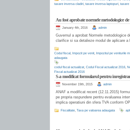
taxare inversa cladiri
,
taxare inversa laptopuri
,
taxare
.
Au fost aprobate normele metodologice de a
January 4th, 2016
admin
Guvernul a aprobat Normele metodologice de 
clarifice si sa detalieze modul de aplicare a 
Codul fiscal
,
Impozit pe venit
,
Impozitul pe veniturile mi
adaugata
.
codul fiscal actualizat
,
Codul Fiscal actualizat 2016
,
No
Fiscal actualizat 2016
S-a modificat formularul pentru inregistr
November 19th, 2015
admin
ANAF a modificat recent (12.11.2015) formul
pe propria raspundere pentru evaluarea intent
implica operatiuni din sfera TVA conform 
Fiscalitate
,
Taxa pe valoarea adaugata
apl
.