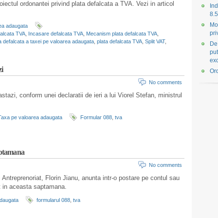
oiectul ordonantei privind plata defalcata a TVA. Vezi in articol
Ind
8.5
Mo
ea adaugata
pri
falcata TVA
,
Incasare defalcata TVA
,
Mecanism plata defalcata TVA
,
a defalcata a taxei pe valoarea adaugata
,
plata defalcata TVA
,
Split VAT
,
De 
put
exc
zi
Ord
No comments
tazi, conform unei declaratii de ieri a lui Viorel Stefan, ministrul
.
Taxa pe valoarea adaugata
Formular 088
,
tva
saptamana
No comments
 Antreprenoriat, Florin Jianu, anunta intr-o postare pe contul sau
at in aceasta saptamana.
adaugata
formularul 088
,
tva