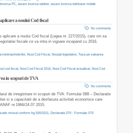
 inversa PC
,
taxare inversa tablete
,
taxare inversa telefoane mobile
plicare a noului Cod fiscal
No comments
aplicare a noului Cod fiscal (Legea nr. 227/2015), care vin sa
legislatiei fiscale ce va intra in vigoare incepand cu 2016.
crointreprinderilor
,
Noul Cod Fiscal
,
Noutati legislative
,
Taxa pe valoarea
ul cod fiscal
,
Noul Cod Fiscal 2016
,
Noul Cod Fiscal actualizat
,
Noul Cod
area in scopuri de TVA
No comments
arul de inregistrare in scopuri de TVA: Formular 088 – Declaratie
iei si a capacitatii de a desfasura activitati economice care
OPANAF nr.1966/24.07.2015.
icatie revisal conform hg 500/2011
,
Declaratia 070 - Formular 070