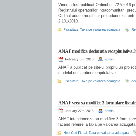
Vineri a fost publicat Ordinul nr. 727/2016 p
Registrului operatorilor intracomunitari, pre
Ordinul aduce modificar procedurii existente,
2.101/2010.
Fiscalitate
,
Taxa pe valoarea adaugata
Reg
.
ANAF modifica declaratia recapitulativa 
February 3rd, 2016
admin
ANAF a publicat pe site-ul propriu un proiec
modelul declaratiei recapitulative
Fiscalitate
,
Taxa pe valoarea adaugata
dec
.
ANAF vrea sa modifice 3 formulare fiscale
January 27th, 2016
admin
ANAF intentioneaza sa modifice 3 formulare 
facand referire la taxa pe valoarea adaugata
Noul Cod Fiscal
,
Taxa pe valoarea adaugata