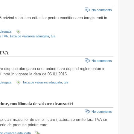
No comments
rivind stabilirea criteriilor pentru conditionarea inregistrarii in
adaugata
de TVA
,
Taxa pe valoarea adaugata
,
tva
a TVA
No comments
re dispune abrogarea unor ordine care cuprind reglementari in
 intra in vigoare la data de 06.01.2016.
adaugata
Taxa pe valoarea adaugata
,
tva
use, conditionata de valoarea tranzactiei
No comments
aplicarii masurilor de simplificare (factura se emite fara TVA iar
erie de produse printre care:
pe valoarea adaugata