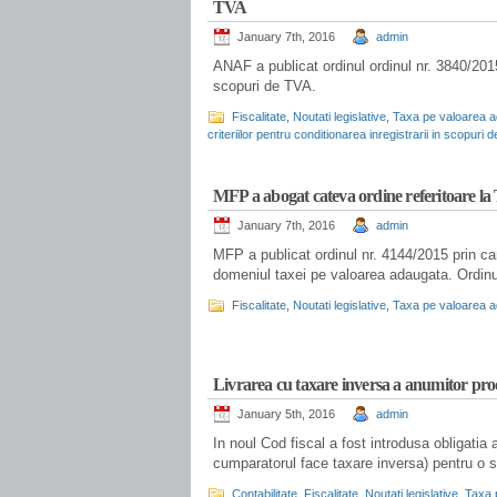
TVA
January 7th, 2016
admin
ANAF a publicat ordinul ordinul nr. 3840/2015 p
scopuri de TVA.
Fiscalitate
,
Noutati legislative
,
Taxa pe valoarea 
criteriilor pentru conditionarea inregistrarii in scopuri 
.
MFP a abogat cateva ordine referitoare l
January 7th, 2016
admin
MFP a publicat ordinul nr. 4144/2015 prin ca
domeniul taxei pe valoarea adaugata. Ordinul
Fiscalitate
,
Noutati legislative
,
Taxa pe valoarea 
.
Livrarea cu taxare inversa a anumitor prod
January 5th, 2016
admin
In noul Cod fiscal a fost introdusa obligatia 
cumparatorul face taxare inversa) pentru o s
Contabilitate
,
Fiscalitate
,
Noutati legislative
,
Taxa 