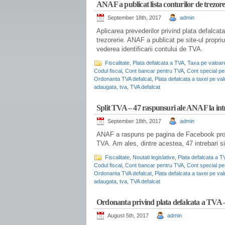
ANAF a publicat lista conturilor de trezor
September 18th, 2017
admin
Aplicarea prevederilor privind plata defalc
trezorerie. ANAF a publicat pe site-ul propr
vederea identificarii contului de TVA.
Fiscalitate
,
Plata defalcata a TVA
,
Taxa pe valoar
Codul fiscal
,
Cont bancar pentru TVA
,
Cont special pe
Ordonanta TVA defalcat
,
Plata defalcata a taxei pe v
adaugata
,
tva
,
TVA defalcat
.
Split TVA – 47 raspunsuri ale ANAF la intr
September 18th, 2017
admin
ANAF a raspuns pe pagina de Facebook proprie
TVA. Am ales, dintre acestea, 47 intrebari si
Fiscalitate
,
Noutati legislative
,
Plata defalcata a T
Codul fiscal
,
Cont bancar pentru TVA
,
Cont special pe
Ordonanta TVA defalcat
,
Plata defalcata a taxei pe v
adaugata
,
tva
,
TVA defalcat
.
Ordonanta privind plata defalcata a TVA –
August 5th, 2017
admin