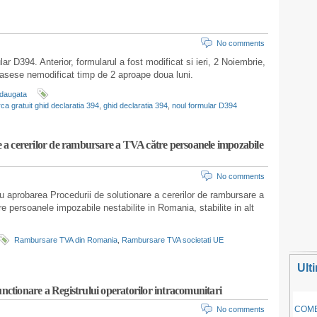
No comments
r D394. Anterior, formularul a fost modificat si ieri, 2 Noiembrie,
asese nemodificat timp de 2 aproape doua luni.
adaugata
ca gratuit ghid declaratia 394
,
ghid declaratia 394
,
noul formular D394
a cererilor de rambursare a TVA către persoanele impozabile
No comments
u aprobarea Procedurii de solutionare a cererilor de rambursare a
e persoanele impozabile nestabilite in Romania, stabilite in alt
Rambursare TVA din Romania
,
Rambursare TVA societati UE
Ult
unctionare a Registrului operatorilor intracomunitari
COMB
No comments