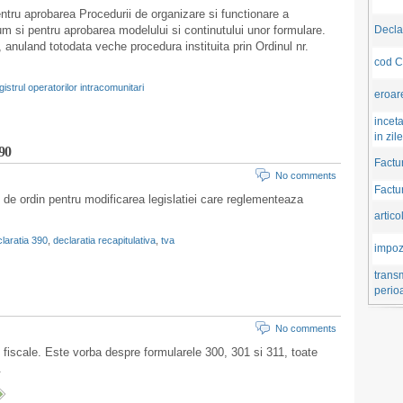
entru aprobarea Procedurii de organizare si functionare a
cum si pentru aprobarea modelului si continutului unor formulare.
Decla
 anuland totodata veche procedura instituita prin Ordinul nr.
cod 
istrul operatorilor intracomunitari
eroar
incet
in zil
390
Factu
No comments
Factu
t de ordin pentru modificarea legislatiei care reglementeaza
artico
laratia 390
,
declaratia recapitulativa
,
tva
impozi
transm
perio
No comments
fiscale. Este vorba despre formularele 300, 301 si 311, toate
.