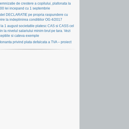
emnizatie de crestere a copilului, plafonata la
00 lei incepand cu 1 septembrie
del DECLARATIE pe propria raspundere cu
vire la indeplinirea conditiilor OG 4/2017
la 1 august societatile platesc CAS si CASS cel
in la nivelul salariului minim brut pe tara. Vezi
eptiile si cateva exemple
onanta privind plata defalcata a TVA – proiect