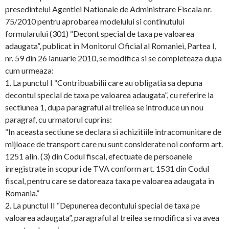
presedintelui Agentiei Nationale de Administrare Fiscala nr.
75/2010 pentru aprobarea modelului si continutului
formularului (301) “Decont special de taxa pe valoarea
adaugata”, publicat in Monitorul Oficial al Romaniei, Partea I,
nr. 59 din 26 ianuarie 2010, se modifica si se completeaza dupa
cum urmeaza:
1. La punctul I “Contribuabilii care au obligatia sa depuna
decontul special de taxa pe valoarea adaugata”, cu referire la
sectiunea 1, dupa paragraful al treilea se introduce un nou
paragraf, cu urmatorul cuprins:
“In aceasta sectiune se declara si achizitiile intracomunitare de
mijloace de transport care nu sunt considerate noi conform art.
1251 alin. (3) din Codul fiscal, efectuate de persoanele
inregistrate in scopuri de TVA conform art. 1531 din Codul
fiscal, pentru care se datoreaza taxa pe valoarea adaugata in
Romania.”
2. La punctul II “Depunerea decontului special de taxa pe
valoarea adaugata”, paragraful al treilea se modifica si va avea