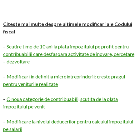
Citeste mai multe despre ultimele modificari ale Codului
fiscal
–
Scutire timp de 10 ani la plata impozitului pe profit pentru
contribuabilii care desfasoara activitate de inovare, cercetare
– dezvoltare
–
Modificari in definitia microintreprinderii: creste pragul
pentru veniturile realizate
–
O noua categorie de contribuabili, scutita de la plata
impozitului pe venit
–
Modificare la nivelul deducerilor pentru calculul impozitului
pe salarii