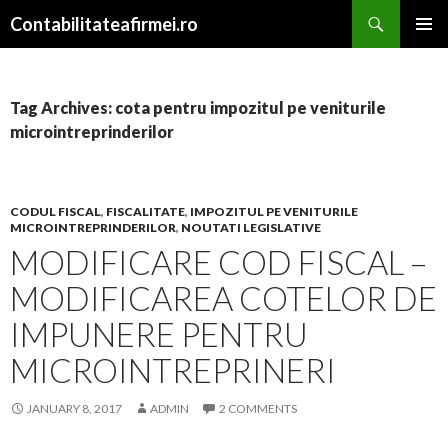
Search
Contabilitateafirmei.ro
SKIP TO CONTENT
PRIMAR
MENU
Tag Archives: cota pentru impozitul pe veniturile
microintreprinderilor
CODUL FISCAL
,
FISCALITATE
,
IMPOZITUL PE VENITURILE
MICROINTREPRINDERILOR
,
NOUTATI LEGISLATIVE
MODIFICARE COD FISCAL –
MODIFICAREA COTELOR DE
IMPUNERE PENTRU
MICROINTREPRINERI
JANUARY 8, 2017
ADMIN
2 COMMENTS