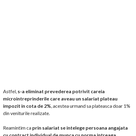
Astfel,
s-a eliminat prevederea potrivit careia
microintreprinderile care aveau un salariat plateau
impozit in cota de 2%
, acestea urmand sa plateasca doar 1%
din veniturile realizate.
Reamintim ca
prin salariat se intelege persoana angajata
cu contract individual de munca cu norma intreaga
,