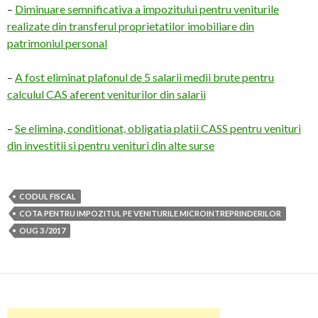
–
Diminuare semnificativa a impozitului pentru veniturile
realizate din transferul proprietatilor imobiliare din
patrimoniul personal
–
A fost eliminat plafonul de 5 salarii medii brute pentru
calculul CAS aferent veniturilor din salarii
–
Se elimina, conditionat, obligatia platii CASS pentru venituri
din investitii si pentru venituri din alte surse
CODUL FISCAL
COTA PENTRU IMPOZITUL PE VENITURILE MICROINTREPRINDERILOR
OUG 3 /2017