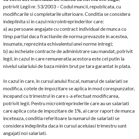
potrivit Legii nr. 53/2003 – Codul muncii, republicata, cu
modificarile si completarile ulterioare. Conditia se considera
indeplinita si in cazul microintreprinderilor care:
a) au persoane angajate cu contract individual de munca cu
timp partial daca fractiunile de norma prevazute in acestea,
insumate, reprezinta echivalentul unei norme intregi;
b) au incheiate contracte de administrare sau mandat, potrivit
legii, in cazul in care remuneratia acestora este cel putin la
nivelul salariului de baza minim brut pe tara garantat in plata.
In cazul in care, in cursul anului fiscal, numarul de salariati se
modifica, cotele de impozitare se aplica in mod corespunzator,
incepand cu trimestrul in care s-a efectuat modificarea,
potrivit legii. Pentru microintreprinderile care au un salariati
care aplica cota de impozitare de 1%, al caror raport de munca
inceteaza, conditia referitoare la numarul de salariati se
considera indeplinita daca in cursul aceluiasi trimestru sunt
angajati noi salariati.