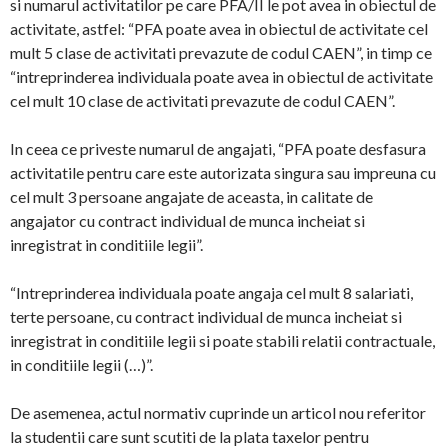
si numarul activitatilor pe care PFA/II le pot avea in obiectul de
activitate, astfel: “PFA poate avea in obiectul de activitate cel
mult 5 clase de activitati prevazute de codul CAEN”, in timp ce
“intreprinderea individuala poate avea in obiectul de activitate
cel mult 10 clase de activitati prevazute de codul CAEN”.
In ceea ce priveste numarul de angajati, “PFA poate desfasura
activitatile pentru care este autorizata singura sau impreuna cu
cel mult 3 persoane angajate de aceasta, in calitate de
angajator cu contract individual de munca incheiat si
inregistrat in conditiile legii”.
“Intreprinderea individuala poate angaja cel mult 8 salariati,
terte persoane, cu contract individual de munca incheiat si
inregistrat in conditiile legii si poate stabili relatii contractuale,
in conditiile legii (…)”.
De asemenea, actul normativ cuprinde un articol nou referitor
la studentii care sunt scutiti de la plata taxelor pentru