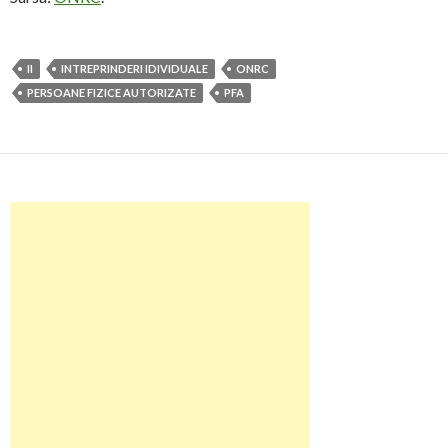
II
INTREPRINDERI IDIVIDUALE
ONRC
PERSOANE FIZICE AUTORIZATE
PFA