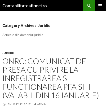
Search
Contabilitateafirmei.ro
SKIP TO CONTENT
PRIMAR
MENU
Category Archives: Juridic
Articole din domeniul juridic
JURIDIC
ONRC: COMUNICAT DE
PRESA CU PRIVIRE LA
INREGISTRAREA SI
FUNCTIONAREA PFA SI II
(VALABIL DIN 16 IANUARIE)
JANUARY 12, 2017
ADMIN