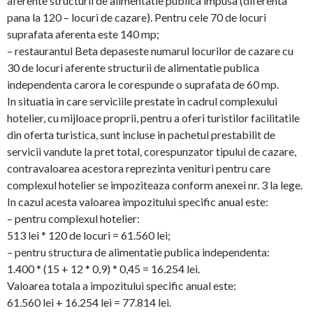
aferente structurii de alimentatie publica impusa (diferenta
pana la 120 – locuri de cazare). Pentru cele 70 de locuri
suprafata aferenta este 140 mp;
– restaurantul Beta depaseste numarul locurilor de cazare cu
30 de locuri aferente structurii de alimentatie publica
independenta carora le corespunde o suprafata de 60 mp.
In situatia in care serviciile prestate in cadrul complexului
hotelier, cu mijloace proprii, pentru a oferi turistilor facilitatile
din oferta turistica, sunt incluse in pachetul prestabilit de
servicii vandute la pret total, corespunzator tipului de cazare,
contravaloarea acestora reprezinta venituri pentru care
complexul hotelier se impoziteaza conform anexei nr. 3 la lege.
In cazul acesta valoarea impozitului specific anual este:
– pentru complexul hotelier:
513 lei * 120 de locuri = 61.560 lei;
– pentru structura de alimentatie publica independenta:
1.400 * (15 + 12 * 0,9) * 0,45 = 16.254 lei.
Valoarea totala a impozitului specific anual este:
61.560 lei + 16.254 lei = 77.814 lei.