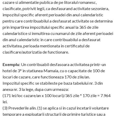
cazare si alimentatie publica de pe litoralul romanesc,
clasificate, potrivit legii, ca desfasurand activitate sezoniera,
impozitul specific aferent perioadei din anul calendaristic
pentru care contribuabilul a desfasurat activitate se determina
prin impartirea impozitului specific anual la 365 de zile
calendaristice si inmultirea cu numarul de zile aferent perioadei
din anul calendaristic in care contribuabilul a desfasurat
activitatea, perioada mentionata in certificatul de
clasificare/autorizatia de functionare.
Exemplu
: Un contribuabil desfasoara activitatea printr-un
hotel de 3* in statiunea Mamaia, cu o capacitate de 100 de
locuri de cazare, care functioneaza 170 de zile/an.
Impozitul specific se stabileste pe baza tabelului nr. 3 din
anexa nr. 3 la lege, dupa cum urmeaza:
(171 lei/loc cazare/an x 100 locuri)/365 zile * 170 zile = 7.964
lei.
(3) Prevederile alin. (1) se aplica si in cazul incetarii voluntare
temporare a exploatarii structurii de primire turistice sau a