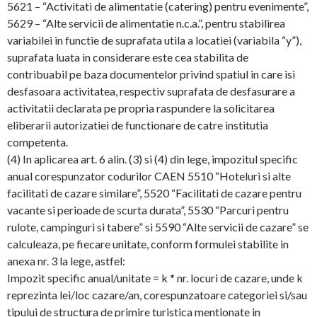
5621 – “Activitati de alimentatie (catering) pentru evenimente”,
5629 – “Alte servicii de alimentatie n.c.a.”, pentru stabilirea
variabilei in functie de suprafata utila a locatiei (variabila “y”),
suprafata luata in considerare este cea stabilita de
contribuabil pe baza documentelor privind spatiul in care isi
desfasoara activitatea, respectiv suprafata de desfasurare a
activitatii declarata pe propria raspundere la solicitarea
eliberarii autorizatiei de functionare de catre institutia
competenta.
(4) In aplicarea art. 6 alin. (3) si (4) din lege, impozitul specific
anual corespunzator codurilor CAEN 5510 “Hoteluri si alte
facilitati de cazare similare”, 5520 “Facilitati de cazare pentru
vacante si perioade de scurta durata”, 5530 “Parcuri pentru
rulote, campinguri si tabere” si 5590 “Alte servicii de cazare” se
calculeaza, pe fiecare unitate, conform formulei stabilite in
anexa nr. 3 la lege, astfel:
Impozit specific anual/unitate = k * nr. locuri de cazare, unde k
reprezinta lei/loc cazare/an, corespunzatoare categoriei si/sau
tipului de structura de primire turistica mentionate in