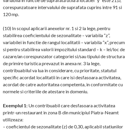
variabila in functie de suprafata utila a locatiei “y” este 21,0,
corespunzatoare intervalului de suprafata cuprins intre 91 si
120 mp.
(10) In scopul aplicarii anexelor nr. 1 si 2 la lege, pentru
stabilirea coeficientului de sezonalitate – variabila “z”,
variabilei in functie de rangul localitatii – variabila “x”, precum
si pentru stabilirea valorii impozitului standard – k – lei/loc de
cazare/an corespunzator categoriei si/sau tipului de structura
de primire turistica prevazut in anexa nr. 3 la lege,
contribuabilul va lua in considerare, cu prioritate, statutul
specific acordat localitatii in care isi desfasoara activitatea,
acordat de catre autoritatea competenta, in conformitate cu
normele si criteriile de atestare in domeniu.
Exemplul 1:
Un contribuabil care desfasoara activitatea
printr-un restaurant in zona B din municipiul Piatra-Neamt
utilizeaza:
– coeficientul de sezonalitate (z) de 0,30, aplicabil statiunilor