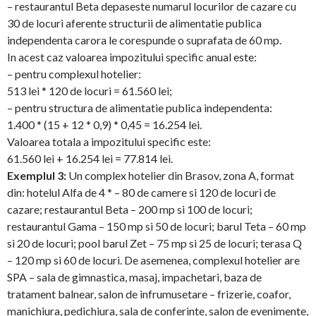
– restaurantul Beta depaseste numarul locurilor de cazare cu
30 de locuri aferente structurii de alimentatie publica
independenta carora le corespunde o suprafata de 60 mp.
In acest caz valoarea impozitului specific anual este:
– pentru complexul hotelier:
513 lei * 120 de locuri = 61.560 lei;
– pentru structura de alimentatie publica independenta:
1.400 * (15 + 12 * 0,9) * 0,45 = 16.254 lei.
Valoarea totala a impozitului specific este:
61.560 lei + 16.254 lei = 77.814 lei.
Exemplul 3:
Un complex hotelier din Brasov, zona A, format
din: hotelul Alfa de 4 * – 80 de camere si 120 de locuri de
cazare; restaurantul Beta – 200 mp si 100 de locuri;
restaurantul Gama – 150 mp si 50 de locuri; barul Teta – 60 mp
si 20 de locuri; pool barul Zet – 75 mp si 25 de locuri; terasa Q
– 120 mp si 60 de locuri. De asemenea, complexul hotelier are
SPA – sala de gimnastica, masaj, impachetari, baza de
tratament balnear, salon de infrumusetare – frizerie, coafor,
manichiura, pedichiura, sala de conferinte, salon de evenimente,