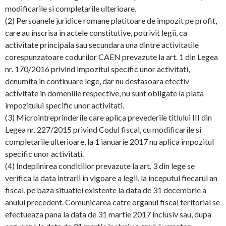
modificarile si completarile ulterioare.
(2) Persoanele juridice romane platitoare de impozit pe profit,
care au inscrisa in actele constitutive, potrivit legii, ca
activitate principala sau secundara una dintre activitatile
corespunzatoare codurilor CAEN prevazute la art. 1 din Legea
nr. 170/2016 privind impozitul specific unor activitati,
denumita in continuare lege, dar nu desfasoara efectiv
activitate in domeniile respective, nu sunt obligate la plata
impozitului specific unor activitati.
(3) Microintreprinderile care aplica prevederile titlului III din
Legea nr. 227/2015 privind Codul fiscal, cu modificarile si
completarile ulterioare, la 1 ianuarie 2017 nu aplica impozitul
specific unor activitati.
(4) Indeplinirea conditiilor prevazute la art. 3 din lege se
verifica la data intrarii in vigoare a legii, la inceputul fiecarui an
fiscal, pe baza situatiei existente la data de 31 decembrie a
anului precedent. Comunicarea catre organul fiscal teritorial se
efectueaza pana la data de 31 martie 2017 inclusiv sau, dupa