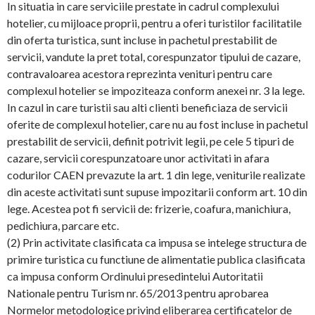
In situatia in care serviciile prestate in cadrul complexului
hotelier, cu mijloace proprii, pentru a oferi turistilor facilitatile
din oferta turistica, sunt incluse in pachetul prestabilit de
servicii, vandute la pret total, corespunzator tipului de cazare,
contravaloarea acestora reprezinta venituri pentru care
complexul hotelier se impoziteaza conform anexei nr. 3 la lege.
In cazul in care turistii sau alti clienti beneficiaza de servicii
oferite de complexul hotelier, care nu au fost incluse in pachetul
prestabilit de servicii, definit potrivit legii, pe cele 5 tipuri de
cazare, servicii corespunzatoare unor activitati in afara
codurilor CAEN prevazute la art. 1 din lege, veniturile realizate
din aceste activitati sunt supuse impozitarii conform art. 10 din
lege. Acestea pot fi servicii de: frizerie, coafura, manichiura,
pedichiura, parcare etc.
(2) Prin activitate clasificata ca impusa se intelege structura de
primire turistica cu functiune de alimentatie publica clasificata
ca impusa conform Ordinului presedintelui Autoritatii
Nationale pentru Turism nr. 65/2013 pentru aprobarea
Normelor metodologice privind eliberarea certificatelor de