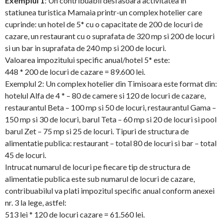
Exemplul 1
: Un contribuabil desfasoara activitatea in
statiunea turistica Mamaia printr-un complex hotelier care
cuprinde: un hotel de 5* cu o capacitate de 200 de locuri de
cazare, un restaurant cu o suprafata de 320 mp si 200 de locuri
si un bar in suprafata de 240 mp si 200 de locuri.
Valoarea impozitului specific anual/hotel 5* este:
448 * 200 de locuri de cazare = 89.600 lei.
Exemplul 2: Un complex hotelier din Timisoara este format din:
hotelul Alfa de 4 * – 80 de camere si 120 de locuri de cazare,
restaurantul Beta – 100 mp si 50 de locuri, restaurantul Gama –
150 mp si 30 de locuri, barul Teta – 60 mp si 20 de locuri si pool
barul Zet – 75 mp si 25 de locuri. Tipuri de structura de
alimentatie publica: restaurant – total 80 de locuri si bar – total
45 de locuri.
Intrucat numarul de locuri pe fiecare tip de structura de
alimentatie publica este sub numarul de locuri de cazare,
contribuabilul va plati impozitul specific anual conform anexei
nr. 3 la lege, astfel:
513 lei * 120 de locuri cazare = 61.560 lei.