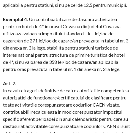
aplicabila pentru statiuni, si nu pe cel de 12,5 pentru municipii.
Exemplul 4:
Un contribuabil care desfasoara activitatea
printr-un hotel de 4* in orasul Covasna din judetul Covasna
utilizeaza valoarea impozitului standard – k – lei/loc de
cazare/an de 271 lei/loc de cazare/an prevazuta in tabelul nr. 3
din anexa nr. 3 la lege, stabilita pentru statiuni turistice de
interes national pentru structura de primire turistica de hotel
de 4*, si nu valoarea de 358 lei/loc de cazare/an aplicabila
pentru oras prevazuta in tabelul nr. 1 din anexa nr. 3 la lege.
Art. 7.
In cazul retragerii definitive de catre autoritatile competente a
autorizatiei de functionare/certificatului de clasificare pentru
toate activitatile corespunzatoare codurilor CAEN vizate,
contribuabilii recalculeaza in mod corespunzator impozitul
specific aferent perioadei din anul calendaristic pentru care au
desfasurat activitatile corespunzatoare codurilor CAEN si sunt