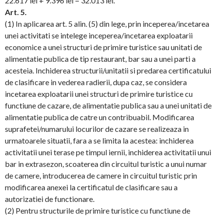
22.617 lei + 9.396 lei = 32.013 lei.
Art. 5.
(1) In aplicarea art. 5 alin. (5) din lege, prin inceperea/incetarea
unei activitati se intelege inceperea/incetarea exploatarii
economice a unei structuri de primire turistice sau unitati de
alimentatie publica de tip restaurant, bar sau a unei parti a
acesteia. Inchiderea structurii/unitatii si predarea certificatului
de clasificare in vederea radierii, dupa caz, se considera
incetarea exploatarii unei structuri de primire turistice cu
functiune de cazare, de alimentatie publica sau a unei unitati de
alimentatie publica de catre un contribuabil. Modificarea
suprafetei/numarului locurilor de cazare se realizeaza in
urmatoarele situatii, fara a se limita la acestea: inchiderea
activitatii unei terase pe timpul iernii, inchiderea activitatii unui
bar in extrasezon, scoaterea din circuitul turistic a unui numar
de camere, introducerea de camere in circuitul turistic prin
modificarea anexei la certificatul de clasificare sau a
autorizatiei de functionare.
(2) Pentru structurile de primire turistice cu functiune de