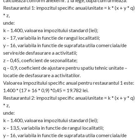
calculeaza conform anexei nr. 1 la lege, dupa cum urmeaza:
Restaurantul 1: impozitul specific anual/unitate = k * (x + y * q)
* z,
unde:
k – 1.400, valoarea impozitului standard (lei);
x – 17, variabila in functie de rangul localitatii;
y – 16, variabila in functie de suprafata utila comerciala/de
servire/de desfasurare a activitatii;
z – 0,45, coeficient de sezonalitate;
q – 0,9, coeficient de ajustare pentru spatiu tehnic unitate –
locatie de desfasurare a activitatilor.
Valoarea impozitului specific anual pentru restaurantul 1 este:
1.400 * (17 + 16 * 0,9) *0,45 = 19.782 lei.
Restaurantul 2: impozitul specific anual/unitate = k * (x + y * q)
* z,
unde:
k – 1.400, valoarea impozitului standard (lei);
x – 13,5, variabila in functie de rangul localitatii;
y – 16, variabila in functie de suprafata utila comerciala/de