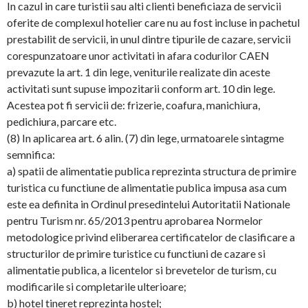
In cazul in care turistii sau alti clienti beneficiaza de servicii
oferite de complexul hotelier care nu au fost incluse in pachetul
prestabilit de servicii, in unul dintre tipurile de cazare, servicii
corespunzatoare unor activitati in afara codurilor CAEN
prevazute la art. 1 din lege, veniturile realizate din aceste
activitati sunt supuse impozitarii conform art. 10 din lege.
Acestea pot fi servicii de: frizerie, coafura, manichiura,
pedichiura, parcare etc.
(8) In aplicarea art. 6 alin. (7) din lege, urmatoarele sintagme
semnifica:
a) spatii de alimentatie publica reprezinta structura de primire
turistica cu functiune de alimentatie publica impusa asa cum
este ea definita in Ordinul presedintelui Autoritatii Nationale
pentru Turism nr. 65/2013 pentru aprobarea Normelor
metodologice privind eliberarea certificatelor de clasificare a
structurilor de primire turistice cu functiuni de cazare si
alimentatie publica, a licentelor si brevetelor de turism, cu
modificarile si completarile ulterioare;
b) hotel tineret reprezinta hostel;