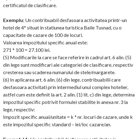
certificatul de clasificare.
Exemplu:
Un contribuabil desfasoara activitatea printr-un
hotel de 4* situat in statiunea turistica Baile Tusnad, cu o
capacitate de cazare de 100 de locuri.
Valoarea impozitului specific anual este:
271 * 100 = 27.100 lei.
(5) Modificarile la care se face referire in cadrul art. 6 alin. (5)
din lege sunt modificari ale categoriei de clasificare, respectiv
cresterea sau scaderea numarului de stele/margarete.
(6) In aplicarea art. 6 alin. (6) din lege, contribuabilii care
desfasoara activitati prin intermediul unui complex hotelier,
astfel cum este definit la art. 2 alin. (1) lit. c) din lege, determina
impozitul specific potrivit formulei stabilite in anexa nr. 3 la
lege, respectiv:
Impozit specific anual/unitate = k * nr. locuri de cazare, unde k
este impozitul specific standard – lei/loc cazare/an.