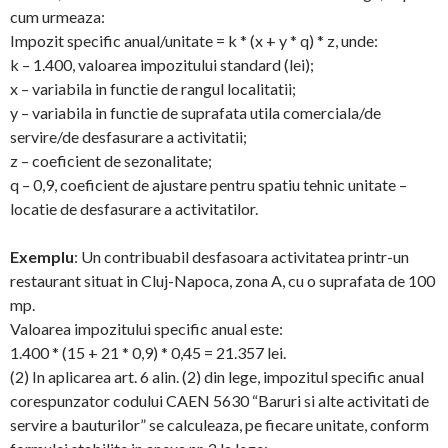
cum urmeaza:
Impozit specific anual/unitate = k * (x + y * q) * z, unde:
k – 1.400, valoarea impozitului standard (lei);
x – variabila in functie de rangul localitatii;
y – variabila in functie de suprafata utila comerciala/de
servire/de desfasurare a activitatii;
z – coeficient de sezonalitate;
q – 0,9, coeficient de ajustare pentru spatiu tehnic unitate –
locatie de desfasurare a activitatilor.
Exemplu
: Un contribuabil desfasoara activitatea printr-un
restaurant situat in Cluj-Napoca, zona A, cu o suprafata de 100
mp.
Valoarea impozitului specific anual este:
1.400 * (15 + 21 * 0,9) * 0,45 = 21.357 lei.
(2) In aplicarea art. 6 alin. (2) din lege, impozitul specific anual
corespunzator codului CAEN 5630 “Baruri si alte activitati de
servire a bauturilor” se calculeaza, pe fiecare unitate, conform