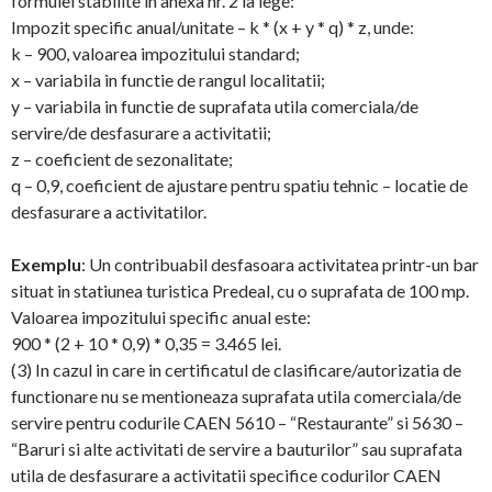
formulei stabilite in anexa nr. 2 la lege:
Impozit specific anual/unitate – k * (x + y * q) * z, unde:
k – 900, valoarea impozitului standard;
x – variabila in functie de rangul localitatii;
y – variabila in functie de suprafata utila comerciala/de
servire/de desfasurare a activitatii;
z – coeficient de sezonalitate;
q – 0,9, coeficient de ajustare pentru spatiu tehnic – locatie de
desfasurare a activitatilor.
Exemplu
: Un contribuabil desfasoara activitatea printr-un bar
situat in statiunea turistica Predeal, cu o suprafata de 100 mp.
Valoarea impozitului specific anual este:
900 * (2 + 10 * 0,9) * 0,35 = 3.465 lei.
(3) In cazul in care in certificatul de clasificare/autorizatia de
functionare nu se mentioneaza suprafata utila comerciala/de
servire pentru codurile CAEN 5610 – “Restaurante” si 5630 –
“Baruri si alte activitati de servire a bauturilor” sau suprafata
utila de desfasurare a activitatii specifice codurilor CAEN