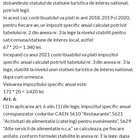
dobandeste statutul de statiune turistica de interes national,
potrivit legii.
In acest caz contribuabilul va plati in anii 2018, 2019 si 2020,
pentru fiecare an, un impozit specific anual calculat potrivit
tabelului nr. 2 din anexa nr. 3 la lege la nivelul stabilit pentru
sat/comuna/statiune de interes local, astfel:
67 * 20 = 1.340 lei.
Incepand cu anul 2021 contribuabilul va plati impozitul
specific anual calculat potrivit tabelului nr. 3 din anexa nr. 3 la
lege, stabilit la nivelul unei statiuni turistice de interes national,
dupa cum urmeaza:
Valoarea impozitului specific anual este:
171 * 20 = 3.420 lei.
Art. 6.
(1) In aplicarea art. 6 alin. (1) din lege, impozitul specific anual
corespunzator codurilor CAEN 5610 “Restaurante”, 5621
“Activitati de alimentatie (catering) pentru evenimente”, 5629
“Alte servicii de alimentatie n.c.a.” se calculeaza, pe fiecare
unitate, conform formulei stabilite in anexa nr. 1 la lege, dupa