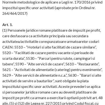
Normele metodologice de aplicare a Legii nr. 170/2016 privind
impozitul specific unor activitati (aprobate prin Ordinul nr.
264/464/2017)
Art. 1.
(1) Persoanele juridice romane platitoare de impozit pe profit,
care desfasoara ca activitate principala sau secundara
activitatea/activitatile corespunzatoare urmatoarelor coduri
CAEN: 5510 – “Hoteluri si alte facilitati de cazare similare”,
5520 – “Facilitati de cazare pentru vacante si perioade de
scurta durata”, 5530 – “Parcuri pentru rulote, campinguri si
tabere”, 5590 – “Alte servicii de cazare”, 5610 – “Restaurante”,
5621 – “Activitati de alimentatie (catering) pentru evenimente”,
5629 – “Alte servicii de alimentatie n.c.a.”, 5630 – “Baruri si alte
activitati de servire a bauturilor”, sunt obligate la plata
impozitului specific unor activitati. Aceste prevederi se aplica
si persoanelor juridice romane care au devenit platitoare de
impozit pe profit ca urmare a exercitarii optiunii potrivit art. 48
alin. (5) si (52) din Legea nr. 227/2015 privind Codul fiscal, cu