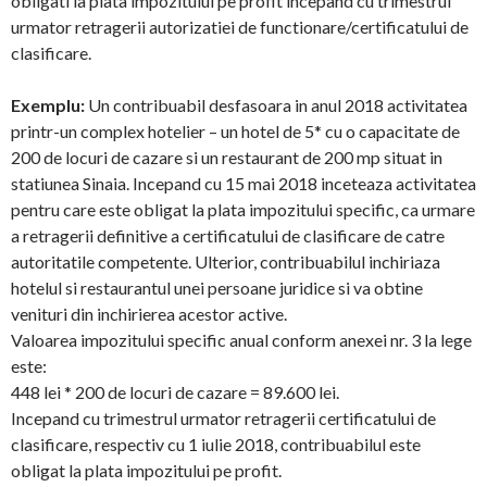
obligati la plata impozitului pe profit incepand cu trimestrul
urmator retragerii autorizatiei de functionare/certificatului de
clasificare.
Exemplu:
Un contribuabil desfasoara in anul 2018 activitatea
printr-un complex hotelier – un hotel de 5* cu o capacitate de
200 de locuri de cazare si un restaurant de 200 mp situat in
statiunea Sinaia. Incepand cu 15 mai 2018 inceteaza activitatea
pentru care este obligat la plata impozitului specific, ca urmare
a retragerii definitive a certificatului de clasificare de catre
autoritatile competente. Ulterior, contribuabilul inchiriaza
hotelul si restaurantul unei persoane juridice si va obtine
venituri din inchirierea acestor active.
Valoarea impozitului specific anual conform anexei nr. 3 la lege
este:
448 lei * 200 de locuri de cazare = 89.600 lei.
Incepand cu trimestrul urmator retragerii certificatului de
clasificare, respectiv cu 1 iulie 2018, contribuabilul este
obligat la plata impozitului pe profit.