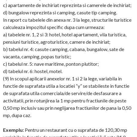
c) apartamente de inchiriat reprezinta si camerele de inchiriat;
d) bungalow reprezinta si camping, casute tip camping.
In raport cu tabelele din anexa nr. 3 la lege, structurile turistice
calculeaza impozitul specific dupa cum urmeaza:
a) tabelele nr. 1, 2 si 3: hotel, hotel apartament, vila turistica,
pensiuni turistice, agroturistice, camere de inchiriat;
b) tabelul nr. 4: casute camping, cabana, bungalow, sate de
vacanta, camping, popas turistic;
c) tabelul nr. 5: nave maritime, ponton plutitor;
d) tabelul nr. 6: hostel, motel.
(9) In scopul aplicarii anexelor nr. 1 si 2 la lege, variabila in
functie de suprafata utila a locatiei “y” se stabileste in functie
de suprafata utila comerciala/de servire/de desfasurare a
activitatii, prin rotunjirea la 1 mp pentru fractiunile de peste
0,50 mp inclusiv sau prin neglijarea fractiunilor de pana la 0,50
mp, dupa caz.
Exemplu:
Pentru un restaurant cu o suprafata de 120,30 mp