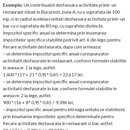
Exemplu:
Un contribuabil desfasoara activitate printr-un
restaurant situat in Bucuresti, zona A, cu o suprafata de 100
mp, si in cadrul aceleiasi unitati desfasoara activitate printr-un
bar cu o suprafata de 80 mp, cu suprafete distincte.
Impozitul specific anual se determina prin insumarea
impozitelor specifice stabilite potrivit art. 6 din lege, pentru
fiecare activitate desfasurata, dupa cum urmeaza:
– se determina impozitul specific anual corespunzator
activitatii desfasurate in restaurant, conform formulei stabilite
in anexa nr. 1 la lege, astfel:
1.400 * (17 + 21 * 0,9) * 0,45 = 22.617 lei;
– se determina impozitul specific anual corespunzator
activitatii desfasurate in bar, conform formulei stabilite in
anexa nr. 2 la lege, astfel:
900 * (16 + 8* 0,9) * 0,45 = 9.396 lei;
– impozitul specific anual pentru intreaga unitate se stabileste
prin insumarea impozitelor specifice determinate pentru
fiecare activitate desfasurata in restaurant si bar, astfel: