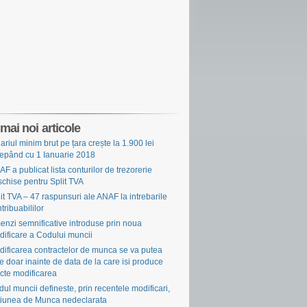
mai noi articole
ariul minim brut pe țara crește la 1.900 lei
cepând cu 1 Ianuarie 2018
F a publicat lista conturilor de trezorerie
chise pentru Split TVA
it TVA – 47 raspunsuri ale ANAF la intrebarile
tribuabililor
nzi semnificative introduse prin noua
ificare a Codului muncii
ificarea contractelor de munca se va putea
e doar inainte de data de la care isi produce
cte modificarea
ul muncii defineste, prin recentele modificari,
tiunea de Munca nedeclarata