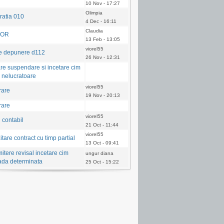
10 Nov - 17:27
Olimpia
ratia 010
4 Dec - 16:11
Claudia
COR
13 Feb - 13:05
viorel55
e depunere d112
26 Nov - 12:31
are suspendare si incetare cim
e nelucratoare
viorel55
rare
19 Nov - 20:13
rare
viorel55
l contabil
21 Oct - 11:44
viorel55
tare contract cu timp partial
13 Oct - 09:41
itere revisal incetare cim
ungur diana
ada determinata
25 Oct - 15:22