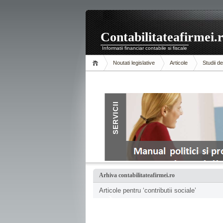
Contabilitateafirmei.
Informatii financiar contabile si fiscale
Noutati legislative
Articole
Studii d
Arhiva contabilitateafirmei.ro
Articole pentru ‘contributii sociale’
.