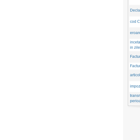
Decla
cod 
eroar
incet
in zil
Factu
Factu
artico
impozi
transm
perio