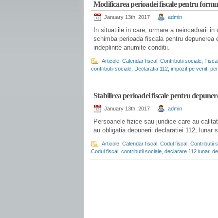
Modificarea perioadei fiscale pentru formu
January 13th, 2017
admin
In situatiile in care, urmare a neincadrarii i
schimba perioada fiscala pentru depunerea ecl
indeplinite anumite conditii.
Articole
,
Calendar fiscal
,
Contributii sociale
,
Fiscal
contributii sociale
,
Declaratia 112
,
impozit pe venit
,
per
.
Stabilirea perioadei fiscale pentru depuner
January 13th, 2017
admin
Persoanele fizice sau juridice care au calita
au obligatia depunerii declaratiei 112, lunar sa
Articole
,
Calendar fiscal
,
Codul fiscal
,
Contributii 
Codul fiscal
,
contributii sociale
,
declarare 112 lunar
,
de