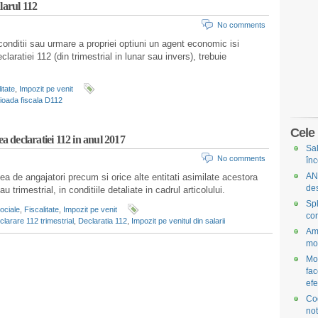
larul 112
No comments
n conditii sau urmare a propriei optiuni un agent economic isi
aratiei 112 (din trimestrial in lunar sau invers), trebuie
itate
,
Impozit pe venit
ioada fiscala D112
Cele 
ea declaratiei 112 in anul 2017
Sal
No comments
în
ANA
tea de angajatori precum si orice alte entitati asimilate acestora
des
u trimestrial, in conditiile detaliate in cadrul articolului.
Spl
sociale
,
Fiscalitate
,
Impozit pe venit
con
clarare 112 trimestrial
,
Declaratia 112
,
Impozit pe venitul din salarii
Ame
mod
Mod
fac
efe
Cod
no