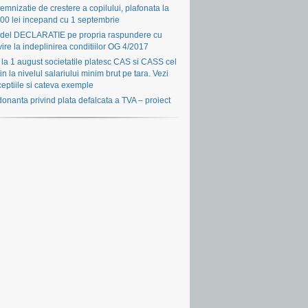
emnizatie de crestere a copilului, plafonata la
00 lei incepand cu 1 septembrie
del DECLARATIE pe propria raspundere cu
vire la indeplinirea conditiilor OG 4/2017
la 1 august societatile platesc CAS si CASS cel
in la nivelul salariului minim brut pe tara. Vezi
eptiile si cateva exemple
onanta privind plata defalcata a TVA – proiect