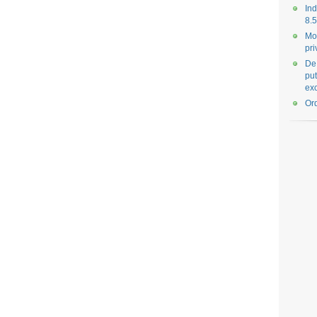
Ind
8.5
Mo
pri
De 
put
exc
Ord